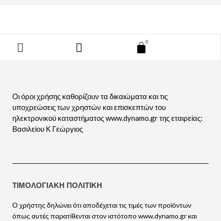
Μετάβαση
στο
περιεχόμενο
Menu
Cart
Οι όροι χρήσης καθορίζουν τα δικαιώματα και τις
υποχρεώσεις των χρηστών και επισκεπτών του
ηλεκτρονικού καταστήματος www.dynamo.gr της εταιρείας:
Βασιλείου Κ Γεώργιος
ΤΙΜΟΛΟΓΙΑΚΗ ΠΟΛΙΤΙΚΗ
Ο χρήστης δηλώνει ότι αποδέχεται τις τιμές των προϊόντων
όπως αυτές παρατίθενται στον ιστότοπο www.dynamo.gr και