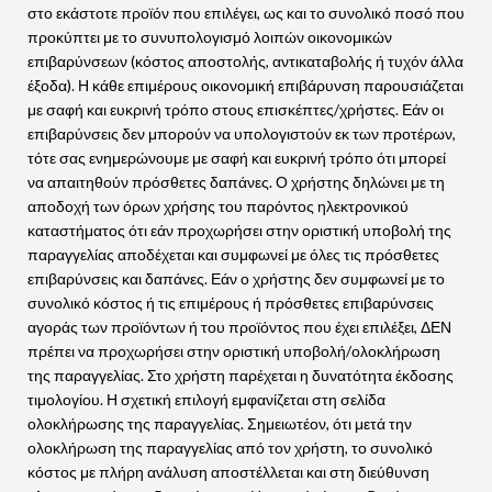
στο εκάστοτε προϊόν που επιλέγει, ως και το συνολικό ποσό που
προκύπτει με το συνυπολογισμό λοιπών οικονομικών
επιβαρύνσεων (κόστος αποστολής, αντικαταβολής ή τυχόν άλλα
έξοδα). Η κάθε επιμέρους οικονομική επιβάρυνση παρουσιάζεται
με σαφή και ευκρινή τρόπο στους επισκέπτες/χρήστες. Εάν οι
επιβαρύνσεις δεν μπορούν να υπολογιστούν εκ των προτέρων,
τότε σας ενημερώνουμε με σαφή και ευκρινή τρόπο ότι μπορεί
να απαιτηθούν πρόσθετες δαπάνες. Ο χρήστης δηλώνει με τη
αποδοχή των όρων χρήσης του παρόντος ηλεκτρονικού
καταστήματος ότι εάν προχωρήσει στην οριστική υποβολή της
παραγγελίας αποδέχεται και συμφωνεί με όλες τις πρόσθετες
επιβαρύνσεις και δαπάνες. Εάν ο χρήστης δεν συμφωνεί με το
συνολικό κόστος ή τις επιμέρους ή πρόσθετες επιβαρύνσεις
αγοράς των προϊόντων ή του προϊόντος που έχει επιλέξει, ΔΕΝ
πρέπει να προχωρήσει στην οριστική υποβολή/ολοκλήρωση
της παραγγελίας. Στο χρήστη παρέχεται η δυνατότητα έκδοσης
τιμολογίου. Η σχετική επιλογή εμφανίζεται στη σελίδα
ολοκλήρωσης της παραγγελίας. Σημειωτέον, ότι μετά την
ολοκλήρωση της παραγγελίας από τον χρήστη, το συνολικό
κόστος με πλήρη ανάλυση αποστέλλεται και στη διεύθυνση