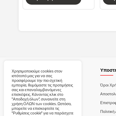
Εταιρία
Υποστ
Χρησιμοποιούμε cookies στον
ιστότοπό μας για να σας
προσφέρουμε την πιο σχετική
Η Εταιρία
Όροι Χρ
εμπειρία, θυμόμαστε τις προτιμήσεις
σας και επαναλαμβανόμενες
Επικοινωνία
Αποστολ
επισκέψεις. Κάνοντας κλικ στο
"Αποδοχή όλων", συναινείτε στη
Κατάστημα
Επιστρο
χρήση ΟΛΩΝ των cookies. Ωστόσο,
μπορείτε να επισκεφτείτε τις
Ηλεκτρονικές Παραγγελίες
Πολιτική
"Ρυθμίσεις cookie" για να παράσχετε