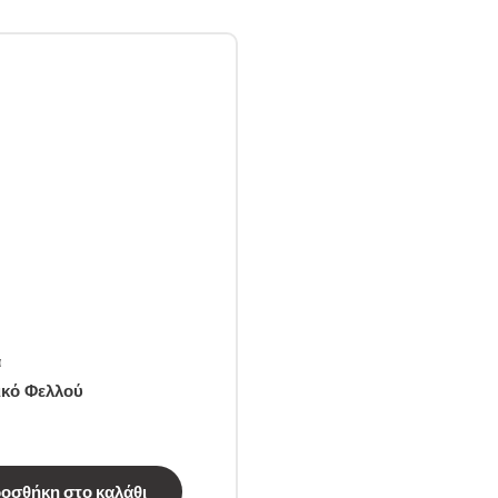
α
κό Φελλού
οσθήκη στο καλάθι